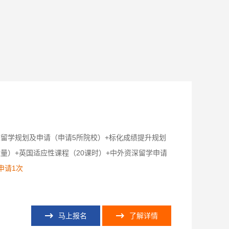
校留学规划及申请（申请5所院校）+标化成绩提升规划
量）+英国适应性课程（20课时）+中外资深留学申请
申请1次
马上报名
了解详情