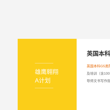
英国本
英国本科G5类
雄鹰翱翔
及培训（含10
A计划
导师文书写作指