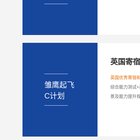
英国寄
英国优秀寄宿和
雏鹰起飞
综合能力测试+
C计划
景及能力提升规