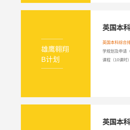
英国本
英国本科综合排
雄鹰翱翔
学规划及申请（
B计划
课程（10课时
英国本