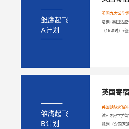
英国九大公学
雏鹰起飞
培训+英国适应
A计划
（15课时）+
英国寄
英国顶级寄宿中
雏鹰起飞
试+顶级中学留
B计划
规划（含国家活