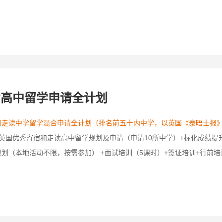
宿高中留学申请全计划
走读中学留学混合申请全计划（排名前五十内中学，以英国《泰晤士报》最新
英国优秀寄宿和走读高中留学规划及申请（申请10所中学）+标化成绩提
划（本地活动不限，按需参加） +面试培训（5课时）+签证培训+行前培