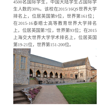
4500
名国际学生，中国大陆学生占国际学
生人数的
30%
。该校在
2015/16QS
世界大学
排名上，位居英国第
9
位，世界第
161
位；
在
2015-16
泰晤士高等教育世界大学排名
上，位居英国第
7
位，世界第
93
位；在
2015
上海交大世界大学学术排名上，位居英国
第
19-21
位，世界第
151-200
位。